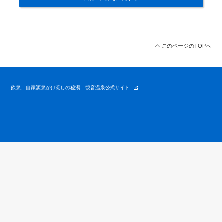
このページのTOPへ
飲泉、自家源泉かけ流しの秘湯 観音温泉公式サイト