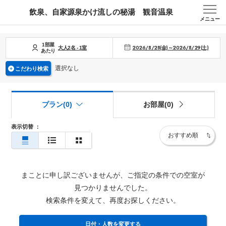
飲泉、自家源泉かけ流しの秘湯 観音温泉
メニュー
1部屋
2026/8/28(金)～2026/8/29(土)
大人
2
名
-
1
室
あたり
選択なし
こだわり検索
プラン(0)
お部屋(0)
表示切替
：
まことに申し訳ございませんが、ご指定の条件での空室が
見つかりませんでした。
検索条件を変えて、再度お探しください。
日付・人数を変更する