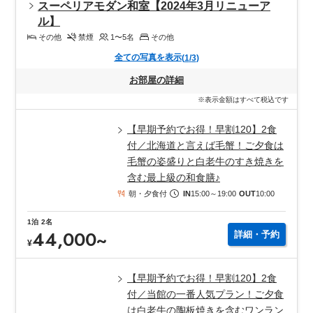
スーペリアモダン和室【2024年3月リニューア
ル】
その他
禁煙
1〜5
名
その他
全ての写真を表示
(
1
/
3
)
お部屋の詳細
※表示金額はすべて税込です
【早期予約でお得！早割120】2食
付／北海道と言えば毛蟹！ご夕食は
毛蟹の姿盛りと白老牛のすき焼きを
含む最上級の和食膳♪
朝・夕食付
IN
15:00
～
19:00
OUT
10:00
1
泊
2
名
44,000
~
詳細・予約
¥
【早期予約でお得！早割120】2食
付／当館の一番人気プラン！ご夕食
は白老牛の陶板焼きを含むワンラン