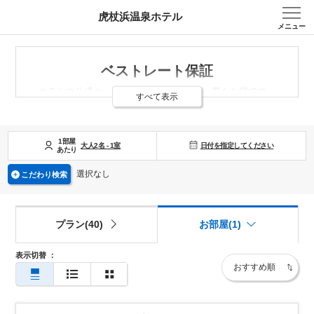
虎杖浜温泉ホテル
メニュー
ベストレート保証
ホテルの公式ホームページでのご予約が 最もお得です。
すべて表示
以下の場合はベストレート保証対象外となります。
・予約サイト独自のポイントや金券など、付与された特典を割引とみなした料
1部屋
日付を指定してください
大人
2
名
-
1
室
あたり
金
・旅行業者による販売（手配旅行等）など販売金額についてホテルが関与でき
選択なし
こだわり検索
ない料金
プラン(40)
お部屋(1)
表示切替
：