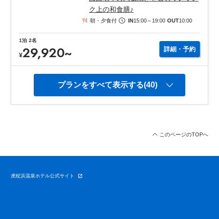
ク上の和食膳♪
朝・夕食付
IN
15:00
～
19:00
OUT
10:00
1
泊
2
名
29,920
~
詳細・予約
¥
プランをすべて表示する(40)
このページのTOPへ
虎杖浜温泉ホテル公式サイト