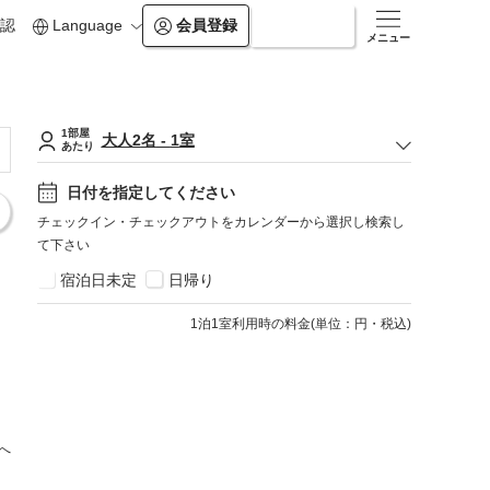
認
Language
会員登録
ログイン
メニュー
1部屋
大人
2
名
-
1
室
あたり
日付を指定してください
チェックイン・チェックアウトをカレンダーから選択し検索し
て下さい
宿泊日未定
日帰り
1
泊1室利用時の料金
(
単位：円・税込
)
へ