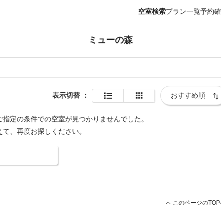
空室検索
プラン一覧
予約確
ミューの森
表示切替
：
ご指定の条件での空室が見つかりませんでした。
えて、再度お探しください。
索条件を変更する
このページのTOP