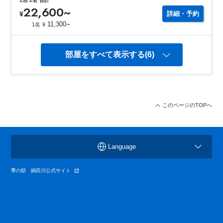
1泊
2名
合計
22,600
~
¥
詳細・予約
~
11,300
1名
¥
部屋をすべて表示する(6)
このページのTOPへ
Language
季の邸 鍋田川公式サイト