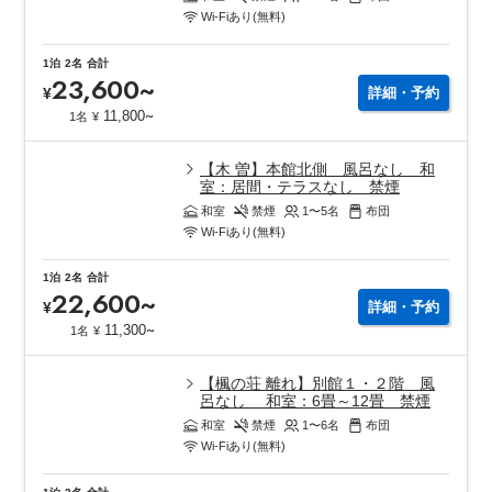
Wi-Fiあり(無料)
1泊
2名
合計
23,600
~
¥
詳細・予約
~
11,800
1名
¥
【木 曽】本館北側 風呂なし 和
室：居間・テラスなし 禁煙
和室
禁煙
1〜5
名
布団
Wi-Fiあり(無料)
1泊
2名
合計
22,600
~
¥
詳細・予約
~
11,300
1名
¥
【楓の荘 離れ】別館１・２階 風
呂なし 和室：6畳～12畳 禁煙
和室
禁煙
1〜6
名
布団
Wi-Fiあり(無料)