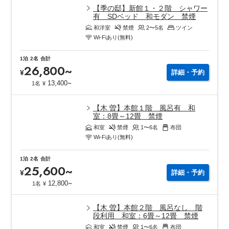
【季の邸】新館１・２階 シャワー
有 SDベッド 和モダン 禁煙
和洋室
禁煙
2〜5
名
ツイン
Wi-Fiあり(無料)
1泊
2名
合計
26,800
~
¥
詳細・予約
~
13,400
1名
¥
【木 曽】本館１階 風呂有 和
室：8畳～12畳 禁煙
和室
禁煙
1〜6
名
布団
Wi-Fiあり(無料)
1泊
2名
合計
25,600
~
¥
詳細・予約
~
12,800
1名
¥
【木 曽】本館２階 風呂なし 階
段利用 和室：6畳～12畳 禁煙
和室
禁煙
1〜6
名
布団