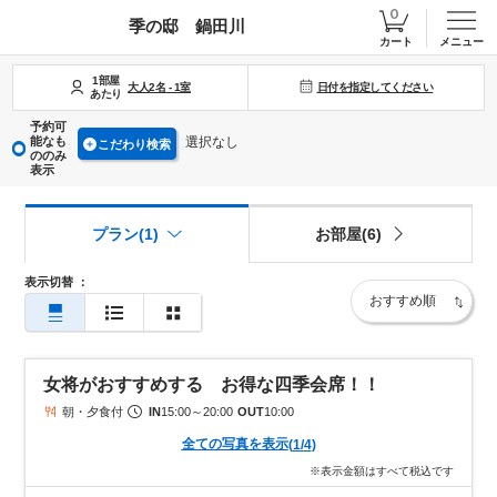
季の邸 鍋田川
カート
メニュー
1部屋
日付を指定してください
大人
2
名
-
1
室
あたり
予約可
能なも
選択なし
こだわり検索
ののみ
表示
プラン(1)
お部屋(6)
表示切替
：
女将がおすすめする お得な四季会席！！
朝・夕食付
IN
15:00
～
20:00
OUT
10:00
全ての写真を表示
(
1
/
4
)
※表示金額はすべて税込です