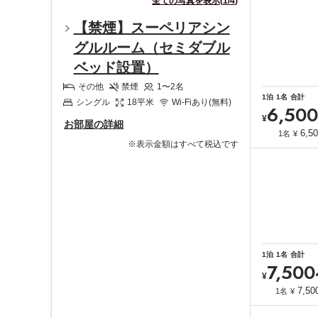
全ての写真を表示
(
1
/
4
)
【禁煙】スーペリアシン
グルルーム（セミダブル
ベッド設置）
その他
禁煙
1〜2
名
1
泊
1
名
合計
シングル
18
平米
Wi-Fiあり(無料)
6,500
¥
お部屋の詳細
6,5
1名
¥
※表示金額はすべて税込です
1
泊
1
名
合計
7,500
¥
7,50
1名
¥