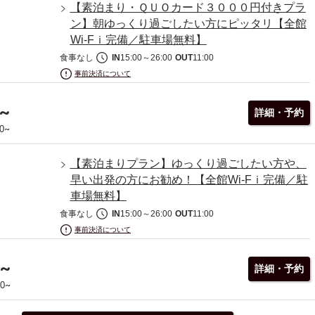
【素泊まり・ＱＵＯカード３０００円付きプラ
ン】朝ゆっくり過ごしたい方にピッタリ【全館
Wi-Fｉ完備／駐車場無料】
食事なし
IN
15:00
～
26:00
OUT
11:00
事前決済について
~
詳細・予約
~
0
【素泊まりプラン】ゆっくり過ごしたい方や、
早い出発の方にお勧め！【全館Wi-Fｉ完備／駐
車場無料】
食事なし
IN
15:00
～
26:00
OUT
11:00
事前決済について
~
詳細・予約
~
00