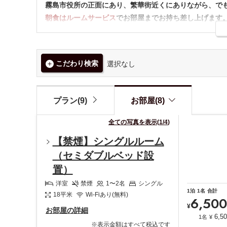
霧島市役所の正面にあり、繁華街近くにありながら、で
朝食はルームサービス
でお部屋までお持ち差し上げます
1. 広々とした快適な客室空間
シングル18㎡強というゆとりある広さの客室をご用意し
こだわり検索
選択なし
2. ルームサービスでのご朝食
朝の時間を周囲を気にせずゆっくりと過ごせるよう、朝
3. お得な公式予約とポイントカード
プラン(9)
お部屋(8)
公式サイトからのご予約は最安値保証！宿泊ポイントカー
全ての写真を表示
(
1
/
4
)
【ご案内】
【禁煙】シングルルーム
・チェックイン15：00／チェックアウト11：00
（セミダブルベッド設
・JR国分駅から徒歩約5分、霧島市役所駐車場に隣接。
置）
・館内設備：ズボンプレッサー、コインランドリー(有料
洋室
禁煙
1〜2
名
シングル
1
泊
1
名
合計
18
平米
Wi-Fiあり(無料)
【駐車場について】
6,500
¥
無料駐車場24台（第1駐車場：10台・第2駐車場：10台
お部屋の詳細
6,5
1名
¥
当日のご到着順にご案内させて頂いております。誠に恐
※表示金額はすべて税込です