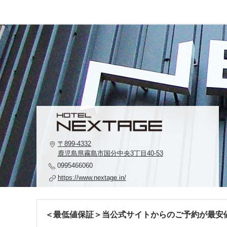
〒899-4332
鹿児島県霧島市国分中央3丁目40-53
0995466060
https://www.nextage.in/
＜最低値保証＞当公式サイトからのご予約が最安値