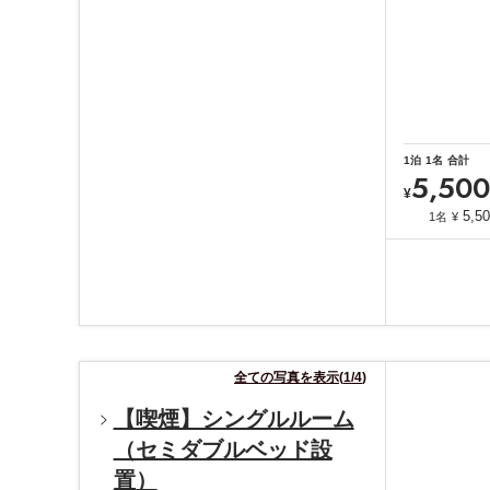
1
泊
1
名
合計
5,500
¥
5,5
1名
¥
全ての写真を表示
(
1
/
4
)
【喫煙】シングルルーム
（セミダブルベッド設
置）