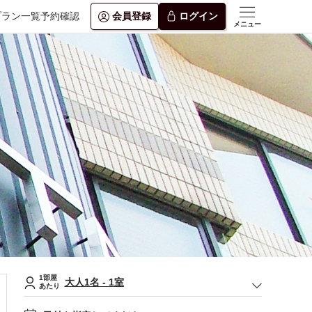
プラン一覧
予約確認
会員登録
ログイン
メニュー
1部屋
大人
1
名
-
1
室
あたり