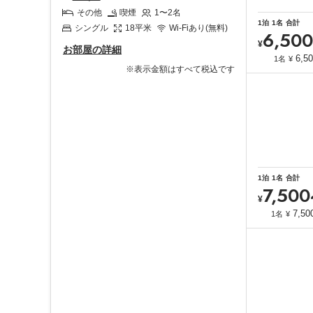
その他
喫煙
1〜2
名
1
泊
1
名
合計
シングル
18
平米
Wi-Fiあり(無料)
6,500
¥
お部屋の詳細
6,5
1名
¥
※表示金額はすべて税込です
1
泊
1
名
合計
7,500
¥
7,50
1名
¥