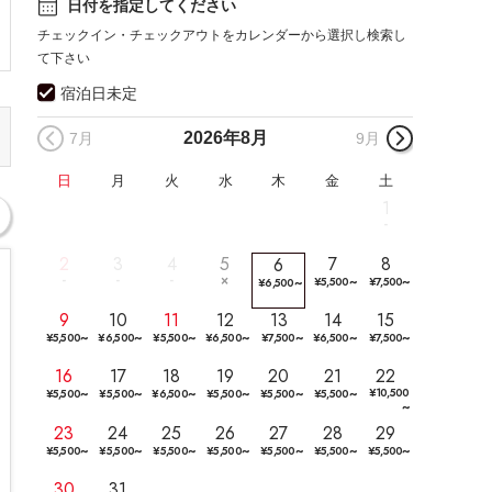
日付を指定してください
チェックイン・チェックアウトをカレンダーから選択し検索し
て下さい
宿泊日未定
2026年
8月
7月
9月
日
月
火
水
木
金
土
1
2
3
4
5
7
8
6
~
~
~
¥
5,500
¥
7,500
¥
6,500
9
10
11
12
13
14
15
~
~
~
~
~
~
~
¥
5,500
¥
6,500
¥
5,500
¥
6,500
¥
7,500
¥
6,500
¥
7,500
16
17
18
19
20
21
22
~
~
~
~
~
~
¥
10,500
¥
5,500
¥
5,500
¥
6,500
¥
5,500
¥
5,500
¥
5,500
~
23
24
25
26
27
28
29
~
~
~
~
~
~
~
¥
5,500
¥
5,500
¥
5,500
¥
5,500
¥
5,500
¥
5,500
¥
5,500
30
31