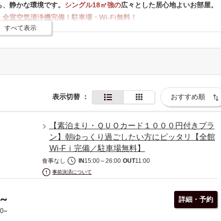
も、静かな環境です。
シングル18㎡強の
広々とした居心地よいお部屋。
。
全室空気清浄機完備！駐車場・Wi-Fi無料！
すべて表示
ており、居心地良く過ごせる空間作りにこだわっております。
食は
ルームサービス
でご提供しております。
表示切替
：
ドはスタンプ10個で
QUOカード1,000円
をご進呈しております。
【素泊まり・ＱＵＯカード１０００円付きプラ
ン】朝ゆっくり過ごしたい方にピッタリ【全館
Wi-Fｉ完備／駐車場無料】
食事なし
IN
15:00
～
26:00
OUT
11:00
)、電子レンジ、無料漫画コミック、自動販売機
事前決済について
~
詳細・予約
・第3駐車場：4台）
~
00
縮ではございますが、ご予約は承っておりません。