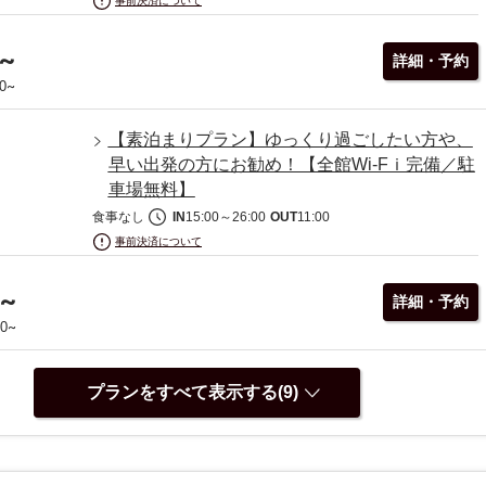
事前決済について
~
詳細・予約
~
0
【素泊まりプラン】ゆっくり過ごしたい方や、
早い出発の方にお勧め！【全館Wi-Fｉ完備／駐
車場無料】
食事なし
IN
15:00
～
26:00
OUT
11:00
事前決済について
~
詳細・予約
~
00
プランをすべて表示する(9)