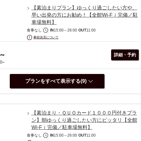
【素泊まりプラン】ゆっくり過ごしたい方や、
早い出発の方にお勧め！【全館Wi-Fｉ完備／駐
車場無料】
食事なし
IN
15:00
～
26:00
OUT
11:00
事前決済について
~
詳細・予約
~
00
プランをすべて表示する(9)
【素泊まり・ＱＵＯカード１０００円付きプラ
ン】朝ゆっくり過ごしたい方にピッタリ【全館
Wi-Fｉ完備／駐車場無料】
食事なし
IN
15:00
～
26:00
OUT
11:00