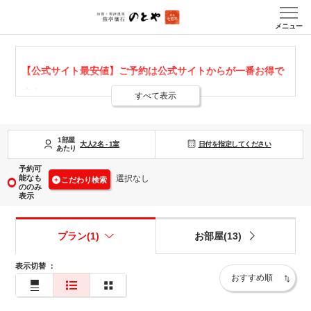
メニュー
【公式サイト最安値】ご予約は公式サイトからが一番お得で
す！
すべて表示
当ホームページからご予約されたお客様には公式ホームペー
ジだけの特典をご用意しております。
1部屋
日付を指定してください
大人
2
名
-
1
室
あたり
◆会員限定5％割引
予約可
公式ホームページからの会員登録で、すべての宿泊プランが
能なも
選択なし
こだわり検索
ののみ
5％OFF
となります。
表示
◆リピーター感謝特典
プラン(1)
お部屋(13)
日頃のご愛顧に感謝を込めて、リピーターのお客様は
さらに
5％オフ
＋季節の土鍋ご飯をサービスしております。
表示切替
：