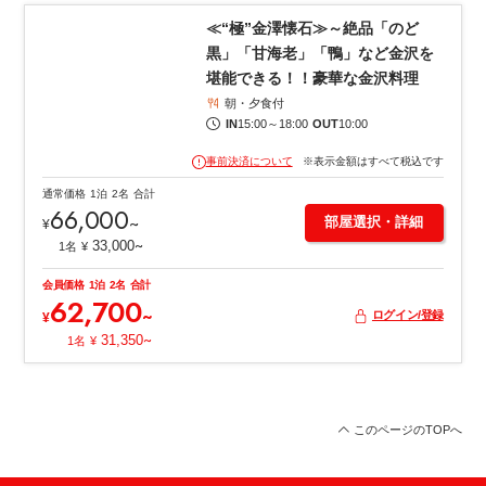
1
/
7
≪“極”金澤懐石≫～絶品「のど
黒」「甘海老」「鴨」など金沢を
堪能できる！！豪華な金沢料理
朝・夕食付
IN
15:00
～
18:00
OUT
10:00
事前決済について
※表示金額はすべて税込です
通常価格
1泊
2名
合計
66,000
~
部屋選択・詳細
¥
~
33,000
1名
¥
会員価格
1泊
2名
合計
62,700
~
ログイン/登録
¥
~
31,350
1名
¥
このページのTOPへ