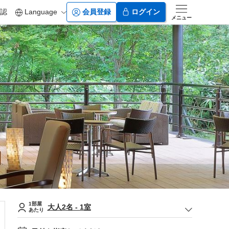
認
Language
会員登録
ログイン
メニュー
1部屋
大人
2
名
-
1
室
あたり