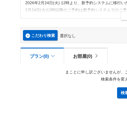
2026年2月24日(火) 12時より、新予約システムに移行
2月24日(火)12時以降のご予約は新予約システムでのご
※旧システムにてご登録済のお客様の登録情報は新シス
での再登録をお願いいたします。
※旧予約システムにて会員登録されていたお客様につき
こだわり検索
選択なし
テル側ではリピーターのお客様を把握しておりますので
プラン(0)
お部屋(0)
まことに申し訳ございませんが、
検索条件を変
検