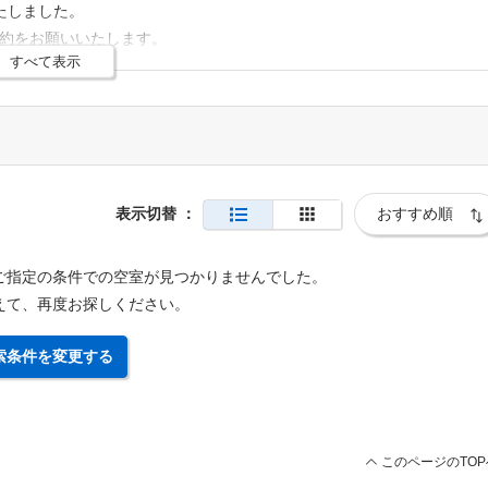
いたしました。
予約をお願いいたします。
すべて表示
テムに引継ぎが行われませんので、お手数をおかけしますが新システム
ましては、新システムで再度ご登録いただく必要がございますが、 ホ
、これまで通りリピーター割引を適用いたします。
表示切替
：
ご指定の条件での空室が見つかりませんでした。
えて、再度お探しください。
索条件を変更する
このページのTOP