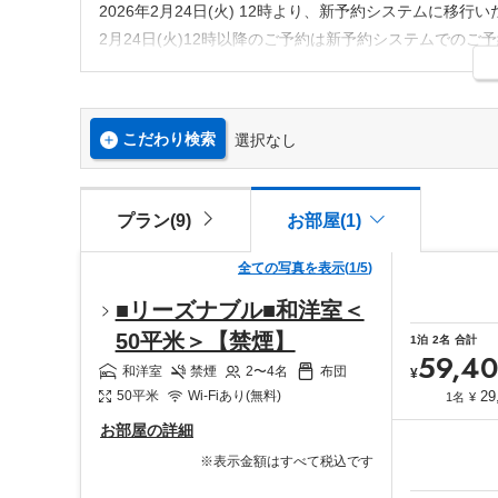
2026年2月24日(火) 12時より、新予約システムに移行
2月24日(火)12時以降のご予約は新予約システムでのご
※旧システムにてご登録済のお客様の登録情報は新シス
での再登録をお願いいたします。
※旧予約システムにて会員登録されていたお客様につき
こだわり検索
選択なし
テル側ではリピーターのお客様を把握しておりますので
プラン(9)
お部屋(1)
全ての写真を表示
(
1
/
5
)
■リーズナブル■和洋室＜
50平米＞【禁煙】
1
泊
2
名
合計
59,4
和洋室
禁煙
2〜4
名
布団
¥
29
50
平米
Wi-Fiあり(無料)
1名
¥
お部屋の詳細
※表示金額はすべて税込です