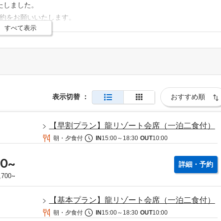
いたしました。
予約をお願いいたします。
すべて表示
テムに引継ぎが行われませんので、お手数をおかけしますが新システム
ましては、新システムで再度ご登録いただく必要がございますが、 ホ
、これまで通りリピーター割引を適用いたします。
表示切替
：
【早割プラン】龍リゾート会席（一泊二食付）
朝・夕食付
IN
15:00
～
18:30
OUT
10:00
00
~
詳細・予約
~
,700
【基本プラン】龍リゾート会席（一泊二食付）
朝・夕食付
IN
15:00
～
18:30
OUT
10:00