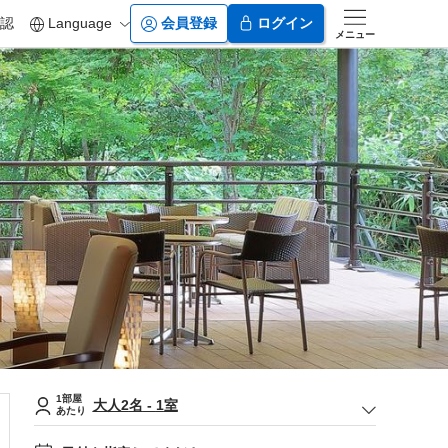
認
Language
会員登録
ログイン
メニュー
1部屋
大人
2
名
-
1
室
あたり