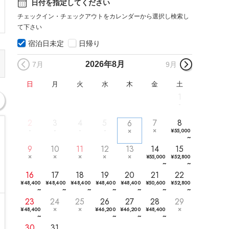
日付を指定してください
チェックイン・チェックアウトをカレンダーから選択し検索し
て下さい
宿泊日未定
日帰り
2026年
8月
7月
9月
日
月
火
水
木
金
土
1
2
3
4
5
7
8
6
¥
55,000
~
9
10
11
12
13
14
15
¥
55,000
¥
52,800
~
~
16
17
18
19
20
21
22
¥
48,400
¥
48,400
¥
48,400
¥
48,400
¥
48,400
¥
50,600
¥
52,800
~
~
~
~
~
~
~
23
24
25
26
27
28
29
¥
48,400
¥
46,200
¥
46,200
¥
48,400
~
~
~
~
30
31