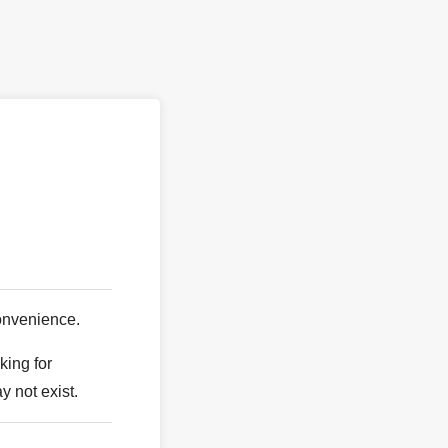
。
onvenience.
king for
y not exist.