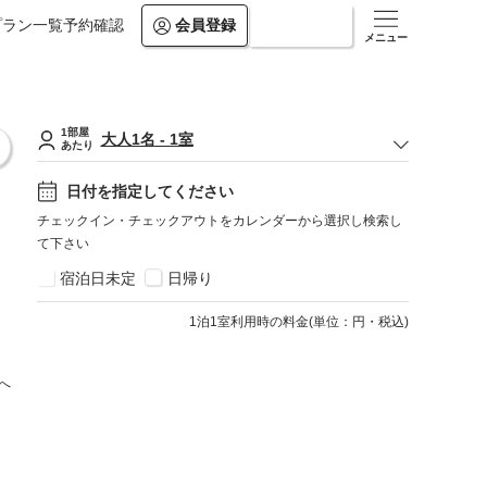
プラン一覧
予約確認
会員登録
ログイン
メニュー
1部屋
大人
1
名
-
1
室
あたり
日付を指定してください
チェックイン・チェックアウトをカレンダーから選択し検索し
て下さい
宿泊日未定
日帰り
1
泊1室利用時の料金
(
単位：円・税込
)
へ