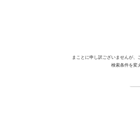
まことに申し訳ございませんが、
検索条件を変
検
佐久平プラザ２１公式サイト