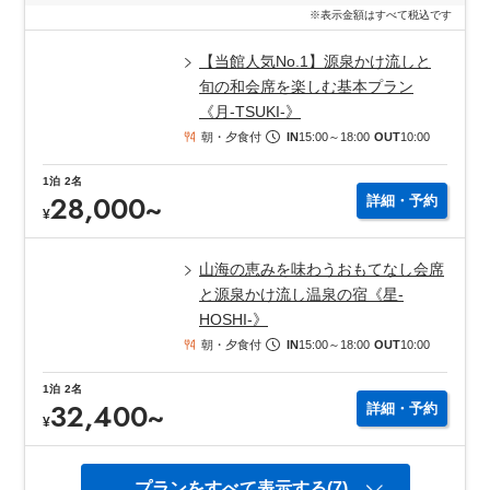
※表示金額はすべて税込です
【当館人気No.1】源泉かけ流しと
旬の和会席を楽しむ基本プラン
《月-TSUKI-》
朝・夕食付
IN
15:00
～
18:00
OUT
10:00
1
泊
2
名
28,000
~
詳細・予約
¥
山海の恵みを味わうおもてなし会席
と源泉かけ流し温泉の宿《星-
HOSHI-》
朝・夕食付
IN
15:00
～
18:00
OUT
10:00
1
泊
2
名
32,400
~
詳細・予約
¥
プランをすべて表示する(7)