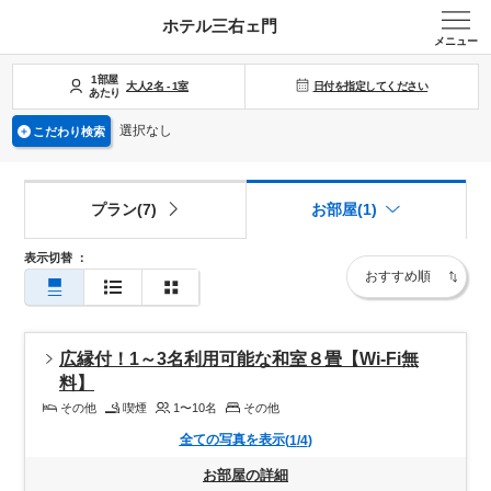
ホテル三右ェ門
メニュー
1部屋
日付を指定してください
大人
2
名
-
1
室
あたり
選択なし
こだわり検索
プラン(7)
お部屋(1)
表示切替
：
広縁付！1～3名利用可能な和室８畳【Wi-Fi無
料】
その他
喫煙
1〜10
名
その他
全ての写真を表示
(
1
/
4
)
お部屋の詳細