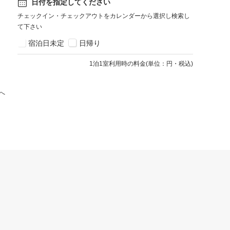
日付を指定してください
チェックイン・チェックアウトをカレンダーから選択し検索し
て下さい
宿泊日未定
日帰り
1
泊1室利用時の料金
(
単位：円・税込
)
へ