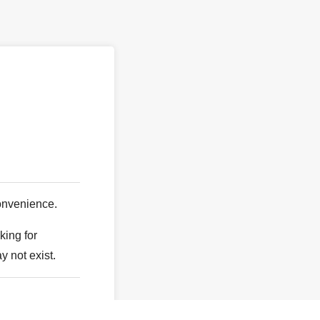
。
onvenience.
king for
y not exist.