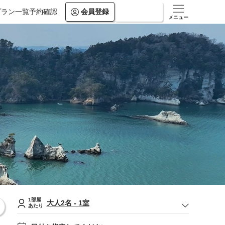
プラン一覧
予約確認
会員登録
ログイン
メニュー
1部屋
大人
2
名
-
1
室
あたり