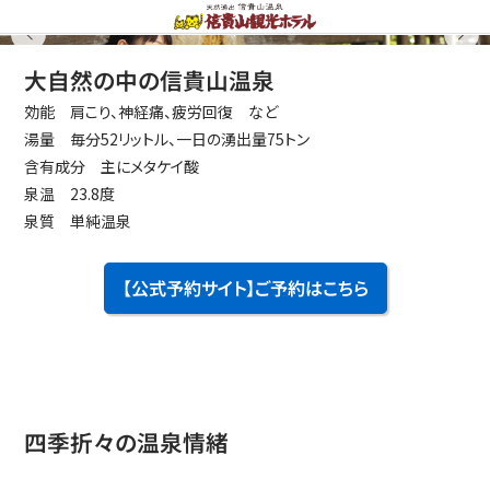
大自然の中の信貴山温泉
効能 肩こり、神経痛、疲労回復 など
湯量 毎分52リットル、一日の湧出量75トン
含有成分 主にメタケイ酸
泉温 23.8度
泉質 単純温泉
【公式予約サイト】ご予約はこちら
四季折々の温泉情緒