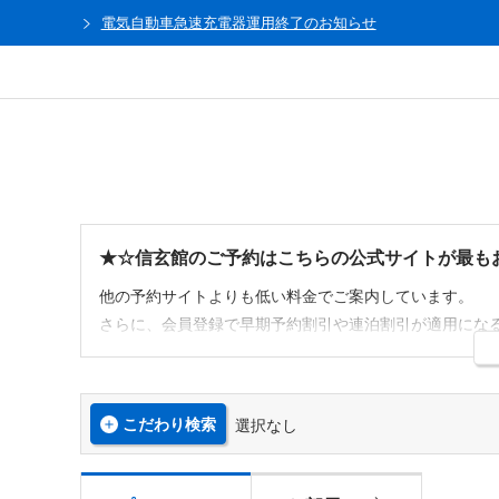
電気自動車急速充電器運用終了のお知らせ
★☆信玄館のご予約はこちらの公式サイトが最も
他の予約サイトよりも低い料金でご案内しています。
さらに、会員登録で早期予約割引や連泊割引が適用にな
※除外期間や対象外のプランもございます。
※旅行会社が独自に行うキャンペーンやクーポン、ポイ
こだわり検索
選択なし