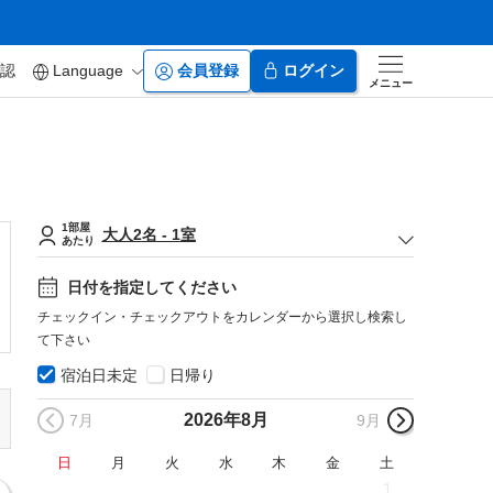
認
Language
会員登録
ログイン
メニュー
1部屋
大人
2
名
-
1
室
あたり
日付を指定してください
チェックイン・チェックアウトをカレンダーから選択し検索し
て下さい
宿泊日未定
日帰り
2026年
8月
7月
9月
日
月
火
水
木
金
土
1