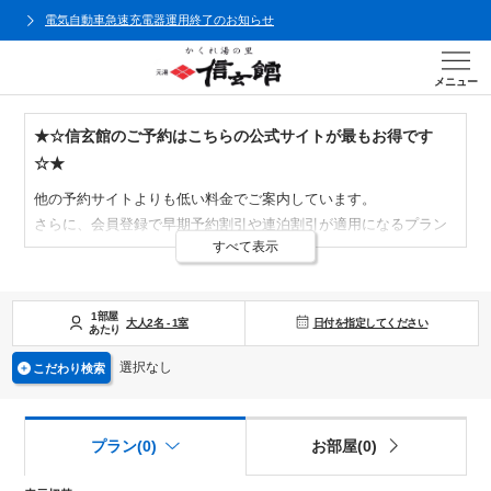
電気自動車急速充電器運用終了のお知らせ
メニュー
★☆信玄館のご予約はこちらの公式サイトが最もお得です
☆★
他の予約サイトよりも低い料金でご案内しています。
さらに、会員登録で早期予約割引や連泊割引が適用になるプラン
すべて表示
もございます。
※除外期間や対象外のプランもございます。
※旅行会社が独自に行うキャンペーンやクーポン、ポイント利用
1部屋
日付を指定してください
等は比較対象外です。
大人
2
名
-
1
室
あたり
選択なし
こだわり検索
プラン(0)
お部屋(0)