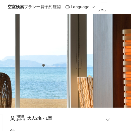
空室検索
プラン一覧
予約確認
Language
メニュー
1部屋
大人
2
名
-
1
室
あたり