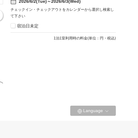
2026/6/2(Tue)～2026/6/3(Wed)
チェックイン・チェックアウトをカレンダーから選択し検索し
て下さい
宿泊日未定
1
泊1室利用時の料金
(
単位：円・税込
)
へ
Language