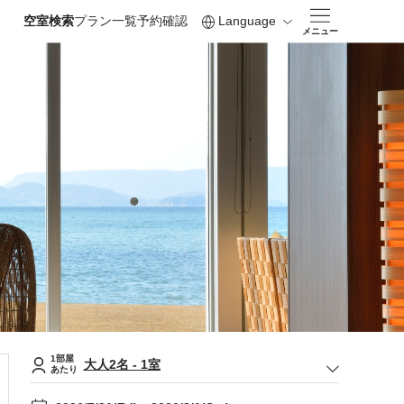
空室検索
プラン一覧
予約確認
Language
メニュー
1部屋
大人
2
名
-
1
室
あたり