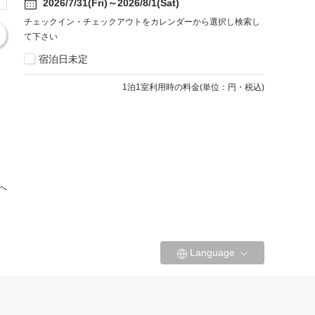
2026/7/31(Fri)～2026/8/1(Sat)
チェックイン・チェックアウトをカレンダーから選択し検索し
て下さい
宿泊日未定
1
泊1室利用時の料金
(
単位：円・税込
)
へ
Language