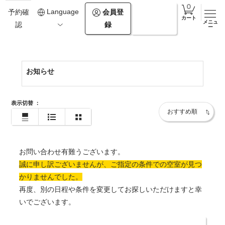
0576252801
Language
会員登
ログイ
予約確
カート
メニュ
録
ン
認
https://www.suimeikan.co.jp/
ー
お知らせ
表示切替
：
お問い合わせ有難うございます。
誠に申し訳ございませんが、ご指定の条件での空室が見つ
かりませんでした。
再度、別の日程や条件を変更してお探しいただけますと幸
いでございます。