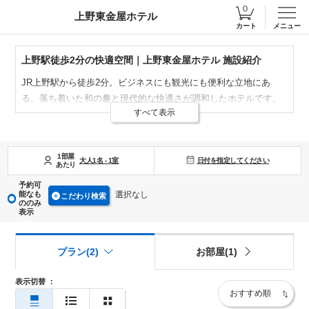
上野東金屋ホテル
カート
メニュー
上野駅徒歩2分の快適空間｜上野東金屋ホテル 施設紹介
JR上野駅から徒歩2分。ビジネスにも観光にも便利な立地にあ
る、落ち着いた和の趣と現代的な快適さが調和したホテルです。
すべて表示
館内は清潔で心地よく、全館で高速無料Wi‑Fiをご利用いただけま
す。
快適な空間をご用意して、上野東金屋ホテルは皆様のお越しを心
1部屋
日付を指定してください
よりお待ちしております。
大人
1
名
-
1
室
あたり
予約可
能なも
選択なし
こだわり検索
ののみ
表示
プラン(2)
お部屋(1)
表示切替
：