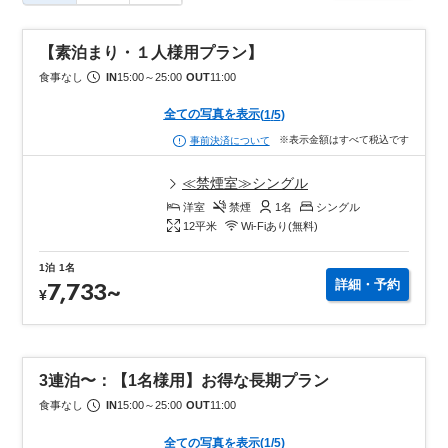
【素泊まり・１人様用プラン】
食事なし
IN
15:00
～
25:00
OUT
11:00
全ての写真を表示
(
1
/
5
)
※表示金額はすべて税込です
事前決済について
≪禁煙室≫シングル
洋室
禁煙
1
名
シングル
12
平米
Wi-Fiあり(無料)
1泊
1名
7,733
~
詳細・予約
¥
3連泊〜：【1名様用】お得な長期プラン
食事なし
IN
15:00
～
25:00
OUT
11:00
全ての写真を表示
(
1
/
5
)