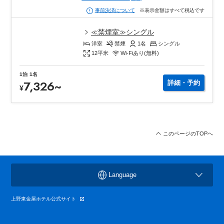
※表示金額はすべて税込です
事前決済について
≪禁煙室≫シングル
洋室
禁煙
1
名
シングル
12
平米
Wi-Fiあり(無料)
1泊
1名
7,326
~
詳細・予約
¥
このページのTOPへ
Language
上野東金屋ホテル公式サイト