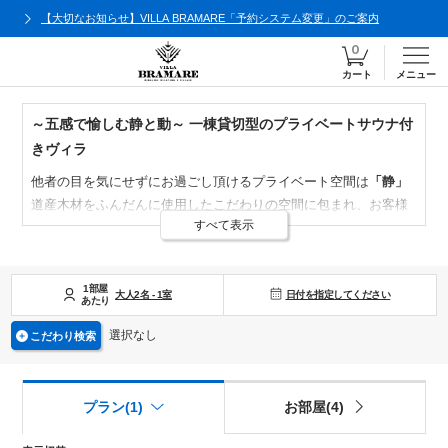
【大切なお知らせ】VILLA BRAMARE「予約システム変更」のご案内
カート
メニュー
～五感で愉しむ静と動～ 一棟貸切型のプライベートサウナ付
きヴィラ
他者の目を気にせずにお過ごし頂けるプライベート空間は
「静」
道産木材をふんだんに使用したこだわりの空間に包まれ、お客様
すべて表示
だけの思い思いの時間をお過ごしいただけます。
一歩ヴィラの外に歩を進めれば、目の前に拡がる空間は
「動」
北海道の新たなシンボルであるボールパークを季節・時間を問わ
1部屋
日付を指定してください
ずお愉しみいただけます。
大人
2
名
-
1
室
あたり
２つの空間が織り成すここでしか味わえない贅沢な時間を五感全
選択なし
こだわり検索
てでご堪能ください。
プラン(1)
お部屋(4)