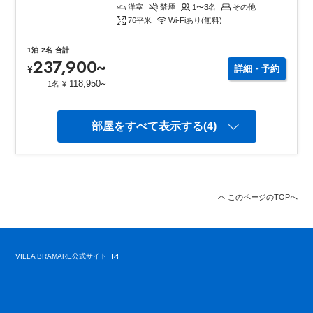
洋室
禁煙
1〜3
名
その他
76
平米
Wi-Fiあり(無料)
1泊
2名
合計
237,900
~
¥
詳細・予約
~
118,950
1名
¥
部屋をすべて表示する(4)
このページのTOPへ
VILLA BRAMARE公式サイト