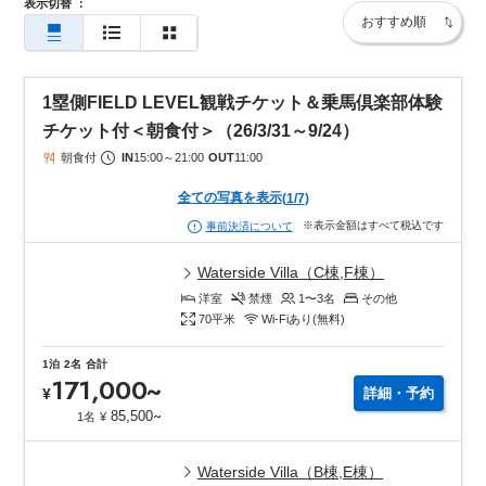
表示切替
：
1塁側FIELD LEVEL観戦チケット＆乗馬倶楽部体験
チケット付＜朝食付＞（26/3/31～9/24）
朝食付
IN
15:00
～
21:00
OUT
11:00
全ての写真を表示
(
1
/
7
)
※表示金額はすべて税込です
事前決済について
Waterside Villa（C棟,F棟）
洋室
禁煙
1〜3
名
その他
70
平米
Wi-Fiあり(無料)
1泊
2名
合計
171,000
~
¥
詳細・予約
~
85,500
1名
¥
Waterside Villa（B棟,E棟）