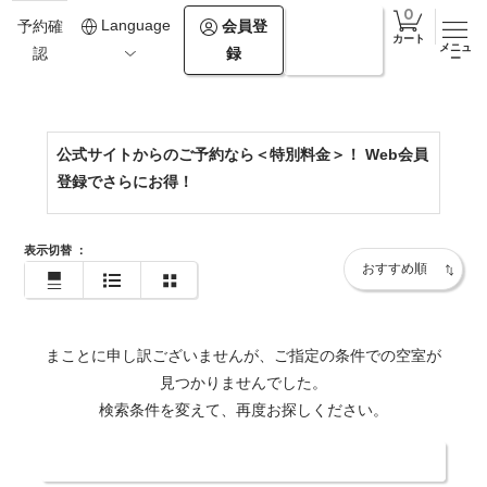
0142-82-7165
Language
会員登
ログイ
予約確
カート
メニュ
録
ン
認
https://www.hikarino-uta.com/
ー
公式サイトからのご予約なら＜特別料金＞！ Web会員
登録でさらにお得！
表示切替
：
まことに申し訳ございませんが、ご指定の条件での空室が
見つかりませんでした。
検索条件を変えて、再度お探しください。
日付・人数を変更する