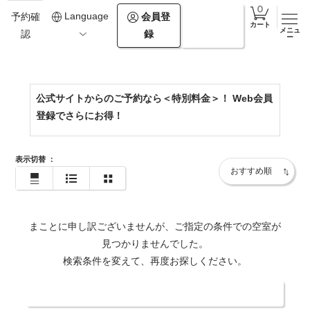
0142-82-7165
Language
会員登
ログイ
予約確
カート
メニュ
録
ン
認
https://www.hikarino-uta.com/
ー
公式サイトからのご予約なら＜特別料金＞！ Web会員
登録でさらにお得！
表示切替
：
まことに申し訳ございませんが、ご指定の条件での空室が
見つかりませんでした。
検索条件を変えて、再度お探しください。
日付・人数を変更する