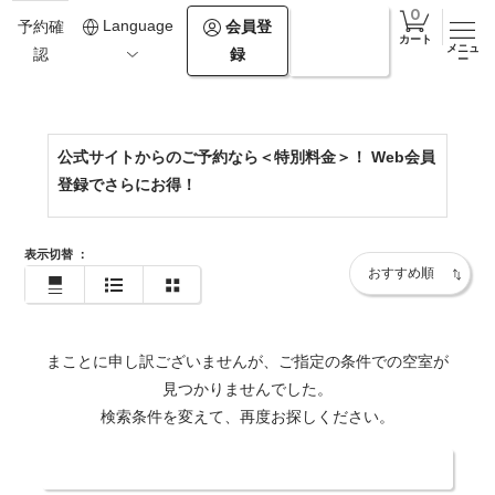
011-598-2671
Language
会員登
ログイ
予約確
カート
メニュ
録
ン
認
https://www.morino-uta.com/
ー
公式サイトからのご予約なら＜特別料金＞！ Web会員
登録でさらにお得！
表示切替
：
まことに申し訳ございませんが、ご指定の条件での空室が
見つかりませんでした。
検索条件を変えて、再度お探しください。
日付・人数を変更する