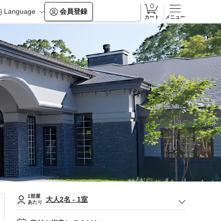
Language
会員登録
ログイン
カート
メニュー
1部屋
大人
2
名
-
1
室
あたり