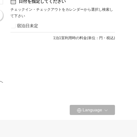
日付を指定してください
チェックイン・チェックアウトをカレンダーから選択し検索し
て下さい
宿泊日未定
1
泊1室利用時の料金
(
単位：円・税込
)
へ
Language