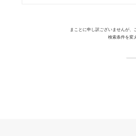
まことに申し訳ございませんが、
検索条件を変
検
函館大沼 鶴雅リゾート エプイ公式サイト
法人契約企業様専用ページ