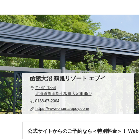
函館大沼 鶴雅リゾート エプイ
〒041-1354
北海道亀田郡七飯町大沼町85-9
0138-67-2964
https://www.onuma-epuy.com/
公式サイトからのご予約なら＜特別料金＞！ We