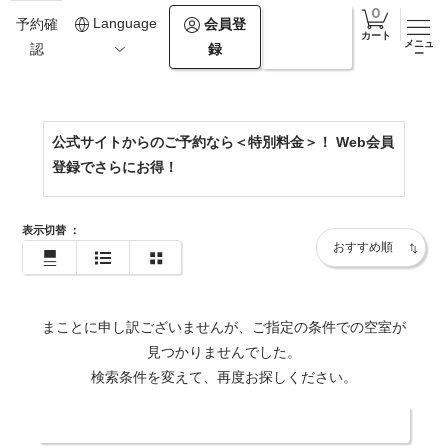
0138-67-2964
Language
会員登
ログイ
予約確
カート
メニュ
録
ン
認
https://www.onuma-epuy.com/
ー
公式サイトからのご予約なら＜特別料金＞！ Web会員
登録でさらにお得！
表示切替
：
まことに申し訳ございませんが、ご指定の条件での空室が
見つかりませんでした。
検索条件を変えて、再度お探しください。
日付・人数を変更する