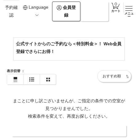
0138-67-2964
Language
会員登
ログイ
予約確
カート
メニュ
録
ン
認
https://www.onuma-epuy.com/
ー
公式サイトからのご予約なら＜特別料金＞！ Web会員
登録でさらにお得！
表示切替
：
まことに申し訳ございませんが、ご指定の条件での空室が
見つかりませんでした。
検索条件を変えて、再度お探しください。
日付・人数を変更する