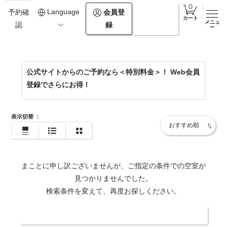
0138-67-2964
Language
会員登
ログイ
予約確
カート
メニュ
録
ン
認
https://www.onuma-epuy.com/
ー
公式サイトからのご予約なら＜特別料金＞！ Web会員
登録でさらにお得！
表示切替
：
まことに申し訳ございませんが、ご指定の条件での空室が
見つかりませんでした。
検索条件を変えて、再度お探しください。
日付・人数を変更する