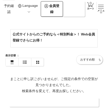
0154-67-2500
Language
会員登
ログイ
予約確
カート
メニュ
録
ン
認
https://www.theforestakan.com/
ー
公式サイトからのご予約なら＜特別料金＞！ Web会員
登録でさらにお得！
表示切替
：
まことに申し訳ございませんが、ご指定の条件での空室が
見つかりませんでした。
検索条件を変えて、再度お探しください。
日付・人数を変更する