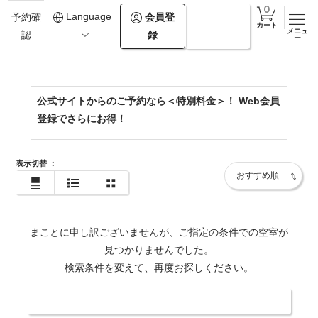
0154-67-2500
Language
会員登
ログイ
予約確
カート
メニュ
録
ン
認
https://www.theforestakan.com/
ー
公式サイトからのご予約なら＜特別料金＞！ Web会員
登録でさらにお得！
表示切替
：
まことに申し訳ございませんが、ご指定の条件での空室が
見つかりませんでした。
検索条件を変えて、再度お探しください。
日付・人数を変更する