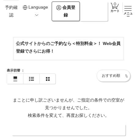
0154-67-2500
Language
会員登
ログイ
予約確
カート
メニュ
録
ン
認
https://www.theforestakan.com/
ー
公式サイトからのご予約なら＜特別料金＞！ Web会員
登録でさらにお得！
表示切替
：
まことに申し訳ございませんが、ご指定の条件での空室が
見つかりませんでした。
検索条件を変えて、再度お探しください。
日付・人数を変更する