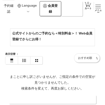
0154-67-2500
Language
会員登
ログイ
予約確
カート
メニュ
録
ン
認
https://www.theforestakan.com/
ー
公式サイトからのご予約なら＜特別料金＞！ Web会員
登録でさらにお得！
表示切替
：
まことに申し訳ございませんが、ご指定の条件での空室が
見つかりませんでした。
検索条件を変えて、再度お探しください。
日付・人数を変更する