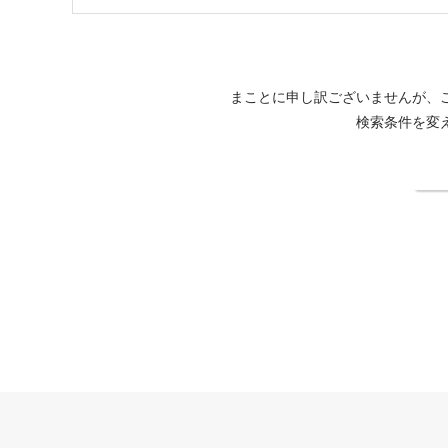
まことに申し訳ございませんが、
検索条件を変
検
THE FOREST 阿寒 TSURUGA RESORT公式サイト
法人契約企業様専