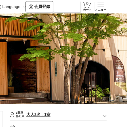
Language
会員登録
ログイン
カート
メニュー
1部屋
大人
2
名
-
1
室
あたり