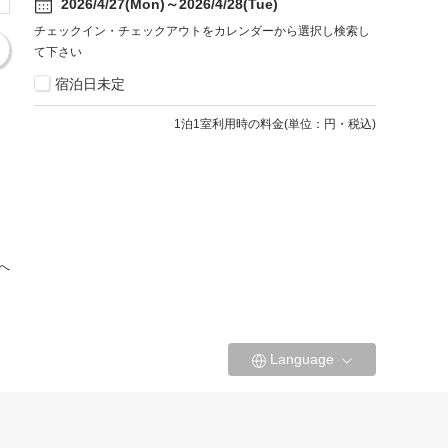
2026/4/27(Mon)～2026/4/28(Tue)
チェックイン・チェックアウトをカレンダーから選択し検索し
て下さい
宿泊日未定
1
泊1室利用時の料金
(
単位：円・税込
)
へ
Language