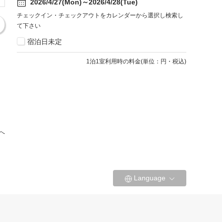
2026/4/27(Mon)～2026/4/28(Tue)
チェックイン・チェックアウトをカレンダーから選択し検索し
て下さい
宿泊日未定
1
泊1室利用時の料金
(
単位：円・税込
)
へ
Language