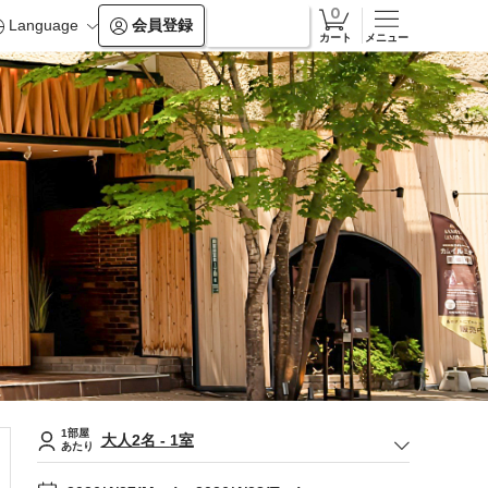
Language
会員登録
ログイン
カート
メニュー
1部屋
大人
2
名
-
1
室
あたり