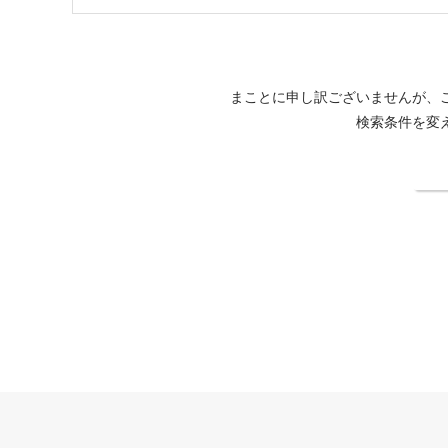
まことに申し訳ございませんが、
検索条件を変
検
THE FOREST 阿寒 TSURUGA RESORT公式サイト
法人契約企業様専