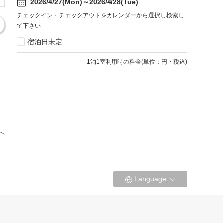
2026/4/27(Mon)～2026/4/28(Tue)
チェックイン・チェックアウトをカレンダーから選択し検索し
て下さい
宿泊日未定
1
泊1室利用時の料金
(
単位：円・税込
)
へ
Language