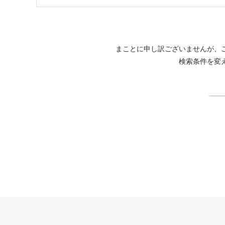
まことに申し訳ございませんが、
検索条件を変
検
THE FOREST 阿寒 TSURUGA RESORT公式サイト
法人契約企業様専