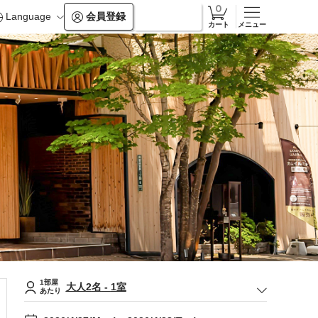
Language
会員登録
ログイン
カート
メニュー
1部屋
大人
2
名
-
1
室
あたり