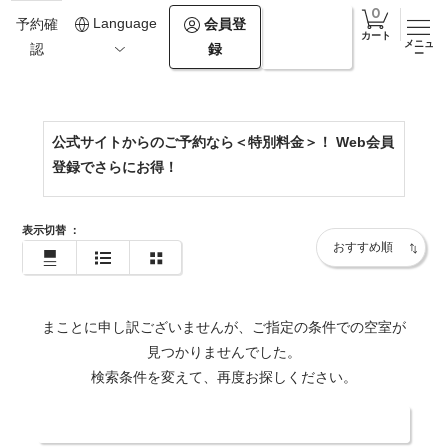
0154-67-2500
Language
会員登
ログイ
予約確
カート
メニュ
録
ン
認
https://www.theforestakan.com/
ー
公式サイトからのご予約なら＜特別料金＞！ Web会員
登録でさらにお得！
表示切替
：
まことに申し訳ございませんが、ご指定の条件での空室が
見つかりませんでした。
検索条件を変えて、再度お探しください。
日付・人数を変更する