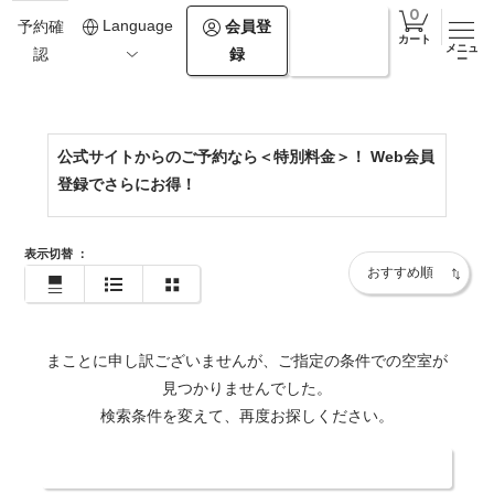
0154-67-2500
Language
会員登
ログイ
予約確
カート
メニュ
録
ン
認
https://www.theforestakan.com/
ー
公式サイトからのご予約なら＜特別料金＞！ Web会員
登録でさらにお得！
表示切替
：
まことに申し訳ございませんが、ご指定の条件での空室が
見つかりませんでした。
検索条件を変えて、再度お探しください。
日付・人数を変更する