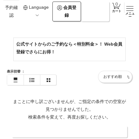
0154-67-2500
Language
会員登
ログイ
予約確
カート
メニュ
録
ン
認
https://www.theforestakan.com/
ー
公式サイトからのご予約なら＜特別料金＞！ Web会員
登録でさらにお得！
表示切替
：
まことに申し訳ございませんが、ご指定の条件での空室が
見つかりませんでした。
検索条件を変えて、再度お探しください。
日付・人数を変更する