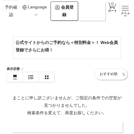
0154-67-2500
Language
会員登
ログイ
予約確
カート
メニュ
録
ン
認
https://www.theforestakan.com/
ー
公式サイトからのご予約なら＜特別料金＞！ Web会員
登録でさらにお得！
表示切替
：
まことに申し訳ございませんが、ご指定の条件での空室が
見つかりませんでした。
検索条件を変えて、再度お探しください。
日付・人数を変更する