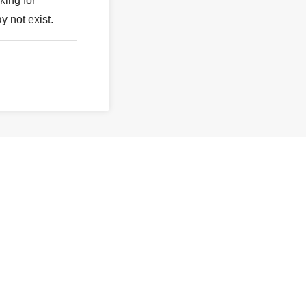
king for
y not exist.