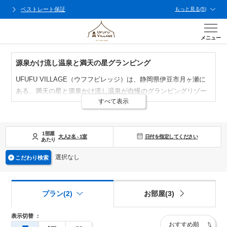
ベストレート保証
もっと見る
(
5
)
メニュー
源泉かけ流し温泉と満天の星グランピング
UFUFU VILLAGE（ウフフビレッジ）は、静岡県伊豆市月ヶ瀬に
ある、満天の星と源泉かけ流し温泉が自慢のグランピングリゾー
すべて表示
トです！
宿泊タイプは3種類。開放感たっぷりの「オーバルドームタイプ」
「ドームテントタイプ」に加え、大切なペットと一緒に泊まれる
1部屋
日付を指定してください
「ペット同伴タイプドームテント」の３種類をご用意。
大人
2
名
-
1
室
あたり
どのお部屋もシモンズ社のベッドでぐっすり眠れる快適な空間で
選択なし
こだわり検索
す。
温泉は源泉かけ流しで、大浴場のほか貸切風呂も3つ！内風呂と半
露天から好みのタイプを選んで、とびきりのリラックスタイムを
プラン(2)
お部屋(3)
お楽しみください。
お食事は本格ガスグリルでのプライベートBBQ。東京ラスクのラ
表示切替
：
スクパンを使った朝食フレンチトーストは絶品です！