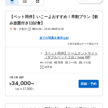
夜はキャンプファイヤーやナイトシアター、スモアづくりや手持
ち花火など楽しみ盛りだくさん。展望デッキから眺める満天の星
は、きっと忘れられない思い出になるはずです。
【ペット同伴】いこーよおすすめ！早割プラン【飲
東京から車で約2時間というアクセスの良さも魅力。ご家族・カッ
み放題付き1泊2食】
プル・女子旅・ペットとのお出かけにもぴったりなリゾートで
朝・夕食付
IN
15:00
～
18:00
OUT
10:00
す！
全ての写真を表示
(
1
/
8
)
※表示金額はすべて税込です
【ペット同伴】ドームテントサイト
（ダブルベッド２台）type WP
その他
禁煙
1〜4
名
その他
28
平米
1泊
2名
合計
34,000
~
¥
詳細・予約
~
17,000
1名
¥