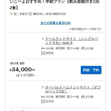
いこーよおすすめ！早割プラン【飲み放題付き1泊
2食】
朝・夕食付
IN
15:00
～
18:00
OUT
10:00
全ての写真を表示
(
1
/
8
)
※表示金額はすべて税込です
ドームテントサイト （シングルベ
ッド４台）type S
その他
禁煙
1〜4
名
その他
28
平米
1泊
2名
合計
34,000
~
¥
詳細・予約
~
17,000
1名
¥
オーバルドームテントサイト（ダブ
ルベッド2台）
その他
禁煙
1〜4
名
その他
31
平米