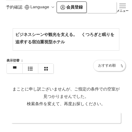
Language
会員登録
ログイン
予約確認
https://workershotel.co.jp/kumamoto-ozu/
メニュー
ビジネスシーンや観光を支える。 くつろぎと眠りを
追求する宿泊重視型ホテル
表示切替
：
まことに申し訳ございませんが、ご指定の条件での空室が
見つかりませんでした。
検索条件を変えて、再度お探しください。
日付・人数を変更する