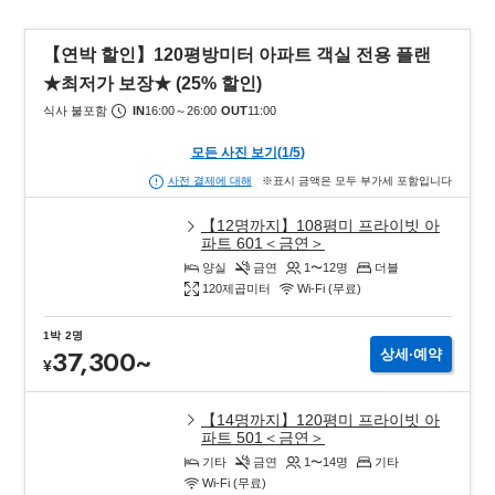
【연박 할인】120평방미터 아파트 객실 전용 플랜
★최저가 보장★ (25% 할인)
식사 불포함
IN
16:00
～
26:00
OUT
11:00
모든 사진 보기
(
1
/
5
)
※표시 금액은 모두 부가세 포함입니다
사전 결제에 대해
【12명까지】108평미 프라이빗 아
파트 601＜금연＞
양실
금연
1〜12
명
더블
120
제곱미터
Wi-Fi (무료)
1박
2명
37,300
~
상세∙예약
¥
【14명까지】120평미 프라이빗 아
파트 501＜금연＞
기타
금연
1〜14
명
기타
Wi-Fi (무료)