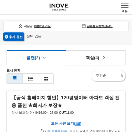
메뉴
날짜를 지정하십시오
객실당
어른
2
명
-
1
실
선택 없음
추가 옵션
플랜(2)
객실(4)
표시 전환
：
【공식 홈페이지 할인】120평방미터 아파트 객실 전
용 플랜 ★최저가 보장★
식사 불포함
IN
16:00
～
26:00
OUT
11:00
모든 사진 보기
(
1
/
8
)
※표시 금액은 모두 부가세 포함입니다
사전 결제에 대해