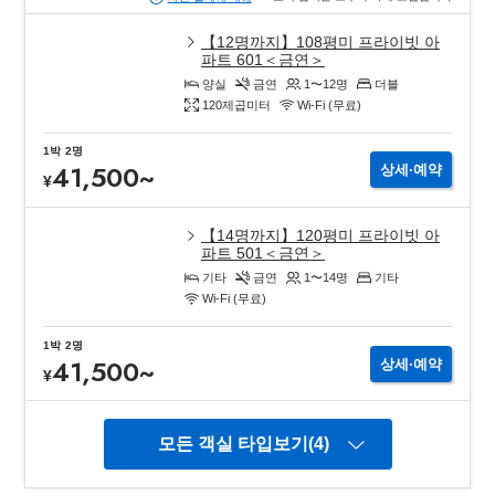
【12명까지】108평미 프라이빗 아
파트 601＜금연＞
양실
금연
1〜12
명
더블
120
제곱미터
Wi-Fi (무료)
1박
2명
41,500
~
상세∙예약
¥
【14명까지】120평미 프라이빗 아
파트 501＜금연＞
기타
금연
1〜14
명
기타
Wi-Fi (무료)
1박
2명
41,500
~
상세∙예약
¥
모든 객실 타입보기(4)