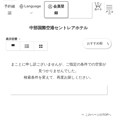
Language
会員登
ログイ
予約確
カート
メニュ
録
ン
認
ー
中部国際空港セントレアホテル
表示切替
：
まことに申し訳ございませんが、ご指定の条件での空室が
見つかりませんでした。
検索条件を変えて、再度お探しください。
日付・人数を変更する
このページのTOPへ