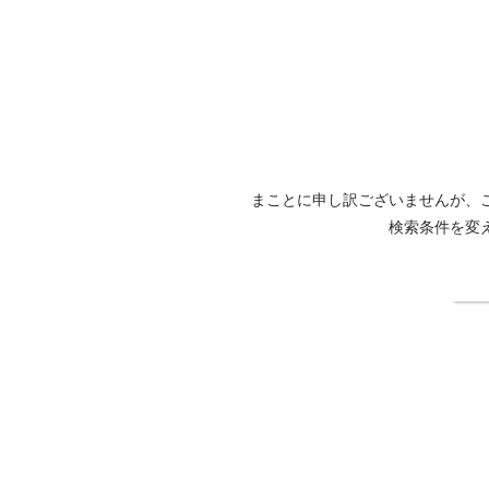
まことに申し訳ございませんが、
検索条件を変
検
中部国際空港セントレアホテル公式サイト