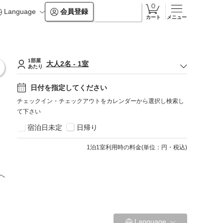
Language
会員登録
ログイン
カート
メニュー
1部屋
大人
2
名
-
1
室
あたり
日付を指定してください
チェックイン・チェックアウトをカレンダーから選択し検索し
て下さい
宿泊日未定
日帰り
1
泊1室利用時の料金
(
単位：円・税込
)
へ
Language