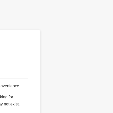
。
onvenience.
king for
y not exist.