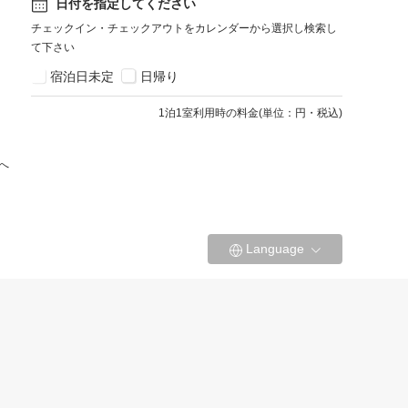
日付を指定してください
チェックイン・チェックアウトをカレンダーから選択し検索し
て下さい
宿泊日未定
日帰り
1
泊1室利用時の料金
(
単位：円・税込
)
へ
Language