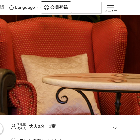
認
Language
会員登録
ログイン
メニュー
1部屋
大人
2
名
-
1
室
あたり