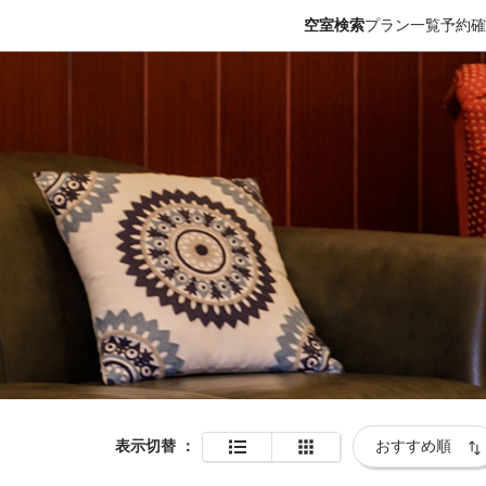
空室検索
プラン一覧
予約確
表示切替
：