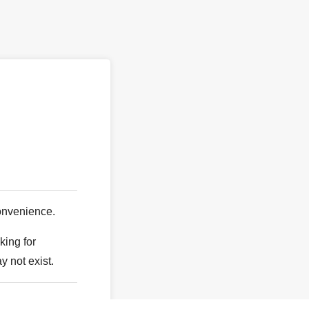
。
onvenience.
king for
y not exist.