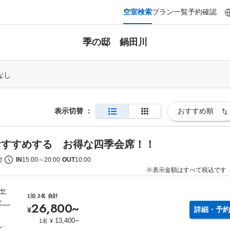
空室検索
プラン一覧
予約確認
季の邸 鍋田川
なし
表示切替
：
おすすめする お得な四季会席！！
付
IN
15:00
～
20:00
OUT
10:00
※表示金額はすべて税込です
ャ
1泊
2名
合計
ダン
26,800
~
詳細・予約
¥
~
13,400
1名
¥
ン