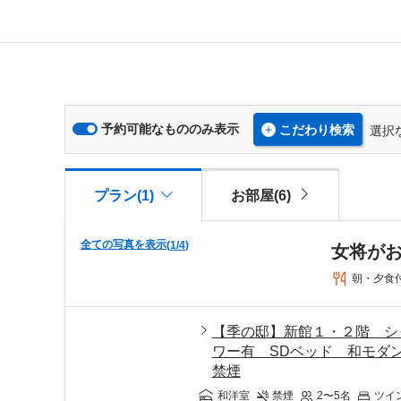
予約可能なもののみ表示
こだわり検索
選択
プラン(1)
お部屋(6)
全ての写真を表示
(
1
/
4
)
女将が
朝・夕食
【季の邸】新館１・２階 シ
ワー有 SDベッド 和モ
禁煙
和洋室
禁煙
2〜5
名
ツイ