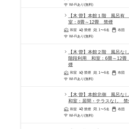
Wi-Fiあり(無料)
【木 曽】本館１階 風呂有
室：8畳～12畳 禁煙
和室
禁煙
1〜6
名
布団
Wi-Fiあり(無料)
【木 曽】本館２階 風呂
階段利用 和室：6畳～12畳
煙
和室
禁煙
1〜6
名
布団
Wi-Fiあり(無料)
【木 曽】本館北側 風呂
和室：居間・テラスなし 禁
和室
禁煙
1〜5
名
布団
Wi-Fiあり(無料)