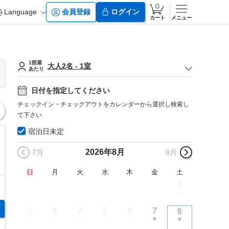
Language
会員登録
ログイン
カート
メニュー
1部屋
大人
2
名
-
1
室
あたり
日付を指定してください
チェックイン・チェックアウトをカレンダーから選択し検索し
て下さい
宿泊日未定
2026年
8月
7月
9月
日
月
火
水
木
金
土
1
2
3
4
5
6
7
8