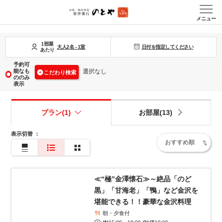
メニュー
1部屋
日付を指定してください
大人
2
名
-
1
室
あたり
予約可
能なも
選択なし
こだわり検索
ののみ
表示
プラン(1)
お部屋(13)
表示切替
：
1
/
7
≪“極”金澤懐石≫～絶品「のど
黒」「甘海老」「鴨」など金沢を
堪能できる！！豪華な金沢料理
朝・夕食付