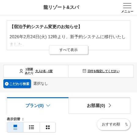
龍リゾート&スパ
メニュー
【宿泊予約システム変更のお知らせ】
2026年2月24日(火) 12時より、新予約システムに移行いたし
ました。
すべて表示
2月24日(火)12時以降のご予約は新予約システムでのご予約
をお願いいたします。
※旧システムにてご登録済のお客様の登録情報は新システム
1部屋
日付を指定してください
大人
2
名
-
1
室
あたり
に引継ぎが行われませんので、お手数をおかけしますが新シ
ステムでの再登録をお願いいたします。
選択なし
こだわり検索
※旧予約システムにて会員登録されていたお客様につきまし
ては、新システムで再度ご登録いただく必要がございます
プラン(0)
お部屋(0)
が、 ホテル側ではリピーターのお客様を把握しておりますの
で、これまで通りリピーター割引を適用いたします。
表示切替
：