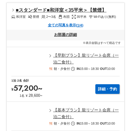
■スタンダード■和洋室＜35平米＞【禁煙】
和洋室
禁煙
2〜3
名
布団
35
平米
Wi-Fiあり(無料)
全ての写真を表示
(
1
/
4
)
お部屋の詳細
※表示金額はすべて税込です
【早割プラン】龍リゾート会席（一
泊二食付）
朝・夕食付
IN
15:00
～
18:30
OUT
10:00
1
泊
2
名
合計
57,200
~
詳細・予約
¥
~
28,600
1名
¥
【基本プラン】龍リゾート会席（一
泊二食付）
朝・夕食付
IN
15:00
～
18:30
OUT
10:00