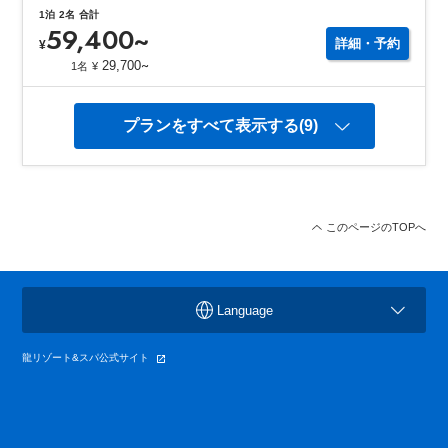
1
泊
2
名
合計
59,400
~
詳細・予約
¥
~
29,700
1名
¥
プランをすべて表示する(9)
このページのTOPへ
Language
龍リゾート&スパ公式サイト