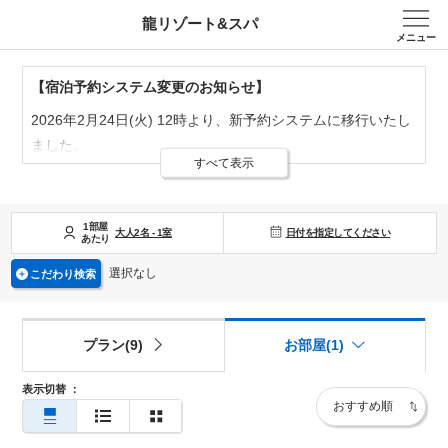
龍リゾート&スパ
メニュー
【宿泊予約システム変更のお知らせ】
2026年2月24日(火) 12時より、新予約システムに移行いたし
ました。
すべて表示
2月24日(火)12時以降のご予約は新予約システムでのご予約
をお願いいたします。
※旧システムにてご登録済のお客様の登録情報は新システム
1部屋
日付を指定してください
大人
2
名
-
1
室
あたり
に引継ぎが行われませんので、お手数をおかけしますが新シ
ステムでの再登録をお願いいたします。
選択なし
こだわり検索
※旧予約システムにて会員登録されていたお客様につきまし
ては、新システムで再度ご登録いただく必要がございます
プラン(9)
お部屋(1)
が、 ホテル側ではリピーターのお客様を把握しておりますの
で、これまで通りリピーター割引を適用いたします。
表示切替
：