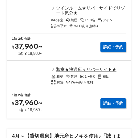
ツインルーム★リバーサイドでリゾ
ート気分★
洋室
禁煙
1〜3
名
ツイン
35
平米
Wi-Fiあり(無料)
1泊
2名
合計
37,960
~
¥
詳細・予約
~
18,980
1名
¥
和室★快適広々リバーサイド★
和室
禁煙
1〜6
名
布団
10
畳
Wi-Fiあり(無料)
1泊
2名
合計
37,960
~
¥
詳細・予約
~
18,980
1名
¥
4月～【貸切温泉】地元産ヒノキを使用♪「誠（ま