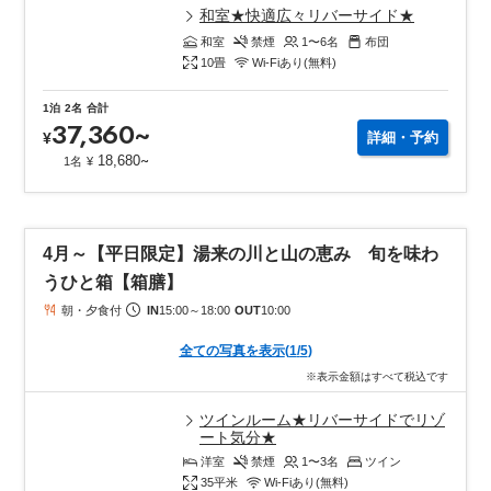
和室★快適広々リバーサイド★
和室
禁煙
1〜6
名
布団
10
畳
Wi-Fiあり(無料)
1泊
2名
合計
37,360
~
¥
詳細・予約
~
18,680
1名
¥
4月～【平日限定】湯来の川と山の恵み 旬を味わ
うひと箱【箱膳】
朝・夕食付
IN
15:00
～
18:00
OUT
10:00
全ての写真を表示
(
1
/
5
)
※表示金額はすべて税込です
ツインルーム★リバーサイドでリゾ
ート気分★
洋室
禁煙
1〜3
名
ツイン
35
平米
Wi-Fiあり(無料)