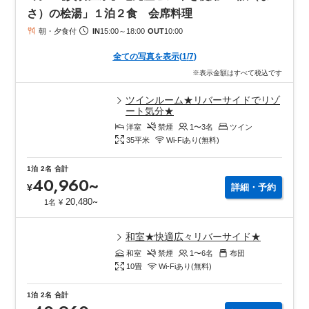
さ）の桧湯」１泊２食 会席料理
朝・夕食付
IN
15:00
～
18:00
OUT
10:00
全ての写真を表示
(
1
/
7
)
※表示金額はすべて税込です
ツインルーム★リバーサイドでリゾ
ート気分★
洋室
禁煙
1〜3
名
ツイン
35
平米
Wi-Fiあり(無料)
1泊
2名
合計
40,960
~
¥
詳細・予約
~
20,480
1名
¥
和室★快適広々リバーサイド★
和室
禁煙
1〜6
名
布団
10
畳
Wi-Fiあり(無料)
1泊
2名
合計