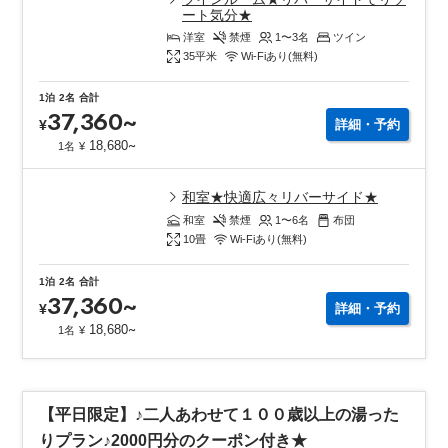
ート気分★
洋室
禁煙
1〜3
名
ツイン
35
平米
Wi-Fiあり(無料)
1泊
2名
合計
37,360
~
¥
詳細・予約
~
18,680
1名
¥
和室★快適広々リバーサイド★
和室
禁煙
1〜6
名
布団
10
畳
Wi-Fiあり(無料)
1泊
2名
合計
37,360
~
¥
詳細・予約
~
18,680
1名
¥
【平日限定】♪二人あわせて１００歳以上の湯った
りプラン♪2000円分のクーポン付き★