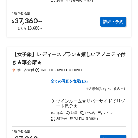
10
畳
Wi-Fiあり(無料)
1泊
2名
合計
37,360
~
¥
詳細・予約
~
18,680
1名
¥
【女子旅】レディースプラン★嬉しいアメニティ付
き★華会席★
朝・夕食付
IN
15:00
～
18:00
OUT
10:00
全ての写真を表示
(
1
/
8
)
※表示金額はすべて税込です
ツインルーム★リバーサイドでリゾ
ート気分★
洋室
禁煙
1〜3
名
ツイン
35
平米
Wi-Fiあり(無料)
1泊
2名
合計