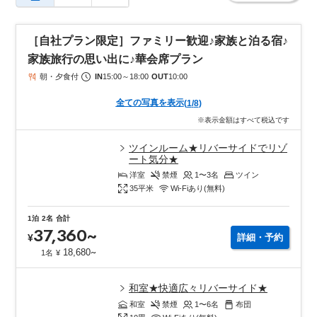
［自社プラン限定］ファミリー歓迎♪家族と泊る宿♪
家族旅行の思い出に♪華会席プラン
朝・夕食付
IN
15:00
～
18:00
OUT
10:00
全ての写真を表示
(
1
/
8
)
※表示金額はすべて税込です
ツインルーム★リバーサイドでリゾ
ート気分★
洋室
禁煙
1〜3
名
ツイン
35
平米
Wi-Fiあり(無料)
1泊
2名
合計
37,360
~
¥
詳細・予約
~
18,680
1名
¥
和室★快適広々リバーサイド★
和室
禁煙
1〜6
名
布団