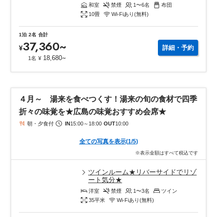
和室
禁煙
1〜6
名
布団
10
畳
Wi-Fiあり(無料)
1泊
2名
合計
37,360
~
¥
詳細・予約
~
18,680
1名
¥
４月～ 湯来を食べつくす！湯来の旬の食材で四季
折々の味覚を★広島の味覚おすすめ会席★
朝・夕食付
IN
15:00
～
18:00
OUT
10:00
全ての写真を表示
(
1
/
5
)
※表示金額はすべて税込です
ツインルーム★リバーサイドでリゾ
ート気分★
洋室
禁煙
1〜3
名
ツイン
35
平米
Wi-Fiあり(無料)