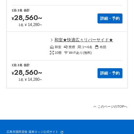
1泊
2名
合計
28,560
~
¥
詳細・予約
~
14,280
1名
¥
和室★快適広々リバーサイド★
和室
禁煙
1〜6
名
布団
10
畳
Wi-Fiあり(無料)
1泊
2名
合計
28,560
~
¥
詳細・予約
~
14,280
1名
¥
このページのTOPへ
広島市国民宿舎 湯来ロッジ公式サイト