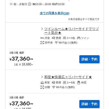
朝・夕食付
IN
15:00
～
18:00
OUT
10:00
全ての写真を表示
(
1
/
6
)
※表示金額はすべて税込です
ツインルーム★リバーサイドでリゾ
ート気分★
洋室
禁煙
1〜3
名
ツイン
35
平米
Wi-Fiあり(無料)
1泊
2名
合計
37,360
~
¥
詳細・予約
~
18,680
1名
¥
和室★快適広々リバーサイド★
和室
禁煙
1〜6
名
布団
10
畳
Wi-Fiあり(無料)
1泊
2名
合計
37,360
~
¥
詳細・予約
~