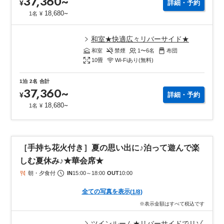
37,360
~
¥
詳細・予約
~
18,680
1名
¥
和室★快適広々リバーサイド★
和室
禁煙
1〜6
名
布団
10
畳
Wi-Fiあり(無料)
1泊
2名
合計
37,360
~
¥
詳細・予約
~
18,680
1名
¥
［手持ち花火付き］夏の思い出に♪泊って遊んで楽
しむ夏休み♪★華会席★
朝・夕食付
IN
15:00
～
18:00
OUT
10:00
全ての写真を表示
(
1
/
8
)
※表示金額はすべて税込です
ツインルーム★リバーサイドでリゾ