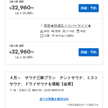
1泊
2名
合計
32,960
~
¥
詳細・予約
~
16,480
1名
¥
和室★快適広々リバーサイド★
和室
禁煙
1〜6
名
布団
10
畳
Wi-Fiあり(無料)
1泊
2名
合計
32,960
~
¥
詳細・予約
~
16,480
1名
¥
４月～ サウナ三昧プラン テントサウナ、ミスト
サウナ、ドライサウナを堪能【会席】
朝・夕食付
IN
15:00
～
18:00
OUT
10:00
全ての写真を表示
(
1
/
5
)
※表示金額はすべて税込です