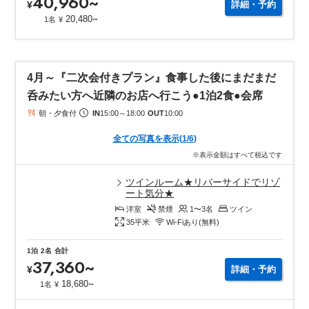
40,960
~
¥
詳細・予約
~
20,480
1名
¥
4月～『二次会付きプラン』食事した後にまだまだ
呑みたい方へ近隣のお店へ行こう●1泊2食●会席
朝・夕食付
IN
15:00
～
18:00
OUT
10:00
全ての写真を表示
(
1
/
6
)
※表示金額はすべて税込です
ツインルーム★リバーサイドでリゾ
ート気分★
洋室
禁煙
1〜3
名
ツイン
35
平米
Wi-Fiあり(無料)
1泊
2名
合計
37,360
~
¥
詳細・予約
~
18,680
1名
¥