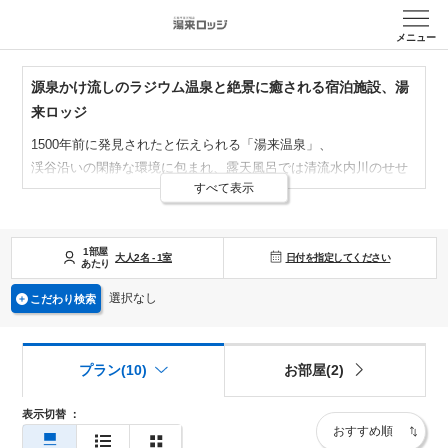
メニュー
源泉かけ流しのラジウム温泉と絶景に癒される宿泊施設、湯
来ロッジ
1500年前に発見されたと伝えられる「湯来温泉」、
渓谷沿いの閑静な環境に包まれ、
露天風呂では清流水内川のせせ
すべて表示
らぎと移ろいゆく四季それぞれの景
観を眺めながら心と体を癒
す。
『広島の奥座敷』
と古くから人々に呼ばれ愛されている湯来ロッ
1部屋
日付を指定してください
ジの温泉と宿泊をお
大人
2
名
愉しみください。
-
1
室
あたり
選択なし
こだわり検索
プラン(10)
お部屋(2)
表示切替
：