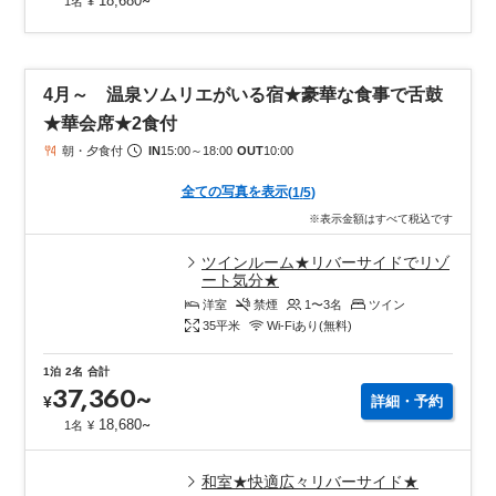
18,680
1名
¥
4月～ 温泉ソムリエがいる宿★豪華な食事で舌鼓
★華会席★2食付
朝・夕食付
IN
15:00
～
18:00
OUT
10:00
全ての写真を表示
(
1
/
5
)
※表示金額はすべて税込です
ツインルーム★リバーサイドでリゾ
ート気分★
洋室
禁煙
1〜3
名
ツイン
35
平米
Wi-Fiあり(無料)
1泊
2名
合計
37,360
~
¥
詳細・予約
~
18,680
1名
¥
和室★快適広々リバーサイド★