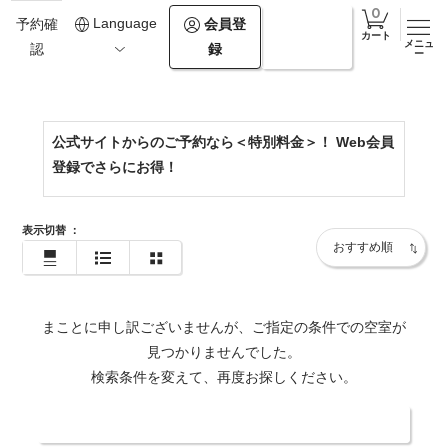
0123-25-2212
Language
会員登
ログイ
予約確
カート
メニュ
録
ン
認
https://www.mizunouta.com/
ー
公式サイトからのご予約なら＜特別料金＞！ Web会員
登録でさらにお得！
表示切替
：
まことに申し訳ございませんが、ご指定の条件での空室が
見つかりませんでした。
検索条件を変えて、再度お探しください。
日付・人数を変更する